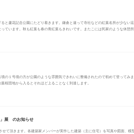
下ると蘆花記念公園にたどり着きます。鎌倉と違って寺社などの紅葉名所が少ない逗
なっています。秋も紅葉も春の青紅葉もきれいです。またこには民家のような休憩所
古墳の１号墳の方が公園のような雰囲気できれいに整備されたので初めて登ってみま
の葉桜団地から入るとそれほど上ることなく到達します。
家」展 のお知らせ
を開催させて頂きます。各建築家メンバーが実作した建築（主に住宅）を写真や図面、模