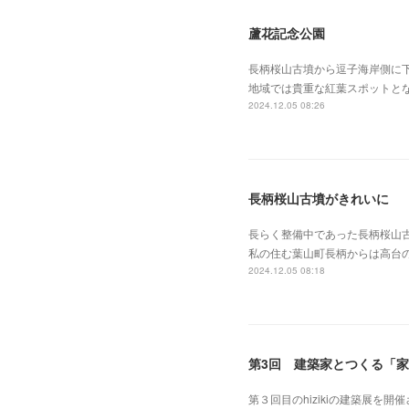
蘆花記念公園
長柄桜山古墳から逗子海岸側に
地域では貴重な紅葉スポットと
2024.12.05 08:26
長柄桜山古墳がきれいに
長らく整備中であった長柄桜山
私の住む葉山町長柄からは高台
2024.12.05 08:18
第3回 建築家とつくる「
第３回目のhizikiの建築展