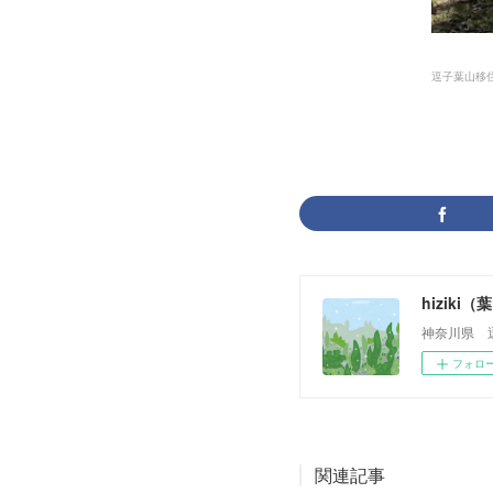
逗子葉山移
hizik
神奈川県 
フォロ
関連記事