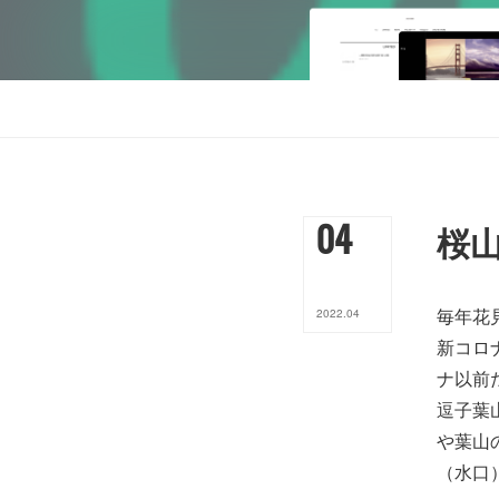
04
桜
毎年花
2022
.
04
新コロ
ナ以前
逗子葉
や葉山
（水口