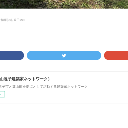
住情報
(
30
)
逗子
(
20
)
i（葉山逗子建築家ネットワーク）
逗子市と葉山町を拠点として活動する建築家ネットワーク
ー