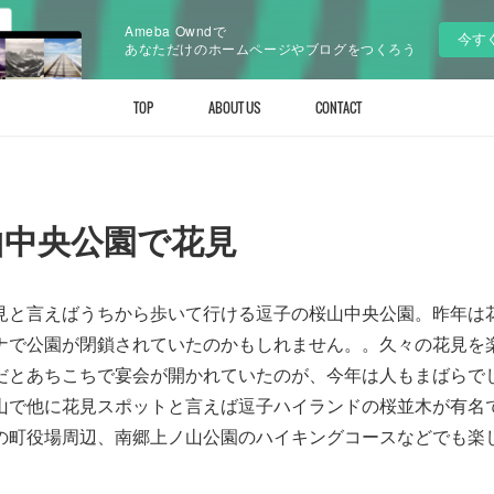
Ameba Owndで
今す
あなただけのホームページやブログをつくろう
TOP
ABOUT US
CONTACT
山中央公園で花見
見と言えばうちから歩いて行ける逗子の桜山中央公園。昨年は
ナで公園が閉鎖されていたのかもしれません。。久々の花見を
だとあちこちで宴会が開かれていたのが、今年は人もまばらで
山で他に花見スポットと言えば逗子ハイランドの桜並木が有名
の町役場周辺、南郷上ノ山公園のハイキングコースなどでも楽
）