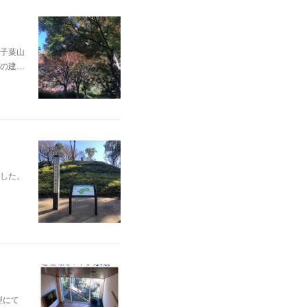
子葉山
の建…
した。
型にて