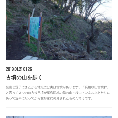
2019.01.21 01:26
古墳の山を歩く
葉山と逗子にまたがる地域には実は古墳があります。「長柄桜山古墳群」
と言って２つの前方後円墳が葉桜団地の隣の山～桜山トンネル上あたりに
あって近年になってから愛好家に発見されたものだそうです。