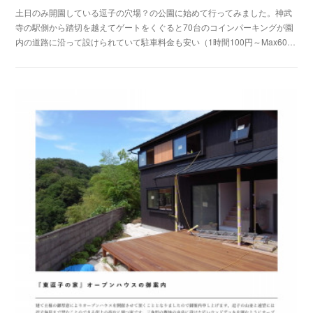
土日のみ開園している逗子の穴場？の公園に始めて行ってみました。神武
寺の駅側から踏切を越えてゲートをくぐると70台のコインパーキングが園
内の道路に沿って設けられていて駐車料金も安い（1時間100円～Max60…