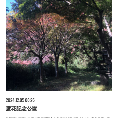
2024.12.05 08:26
蘆花記念公園
長柄桜山古墳から逗子海岸側に下ると蘆花記念公園にたどり着きます。鎌