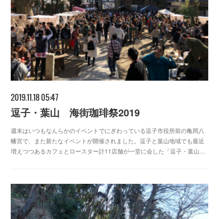
2019.11.18 05:47
逗子・葉山 海街珈琲祭2019
週末はいつもなんらかのイベントでにぎわっている逗子市役所前の亀岡八
幡宮で、また新たなイベントが開催されました。逗子と葉山地域でも最近
増えつつあるカフェとロースター計11店舗が一堂に会した「逗子・葉山…