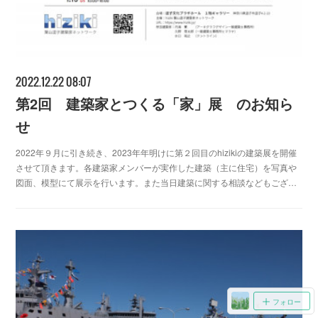
2022.12.22 08:07
第2回 建築家とつくる「家」展 のお知ら
せ
2022年９月に引き続き、2023年年明けに第２回目のhizikiの建築展を開催
させて頂きます。各建築家メンバーが実作した建築（主に住宅）を写真や
図面、模型にて展示を行います。また当日建築に関する相談などもござ…
フォロー