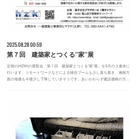
2025.08.28 00:59
第７回 建築家とつくる”家”展
定例のHIZIKIの展覧会「第７回 建築家とつくる”家”展」を9月の３連休に
行います。リモートワークなどによる移住ブームも少し落ち着き、湘南方
面の地価も今後少し下降していきそうです。あいかわらず建設価格の方…