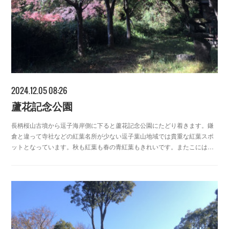
2024.12.05 08:26
蘆花記念公園
長柄桜山古墳から逗子海岸側に下ると蘆花記念公園にたどり着きます。鎌
倉と違って寺社などの紅葉名所が少ない逗子葉山地域では貴重な紅葉スポ
ットとなっています。秋も紅葉も春の青紅葉もきれいです。またこには…