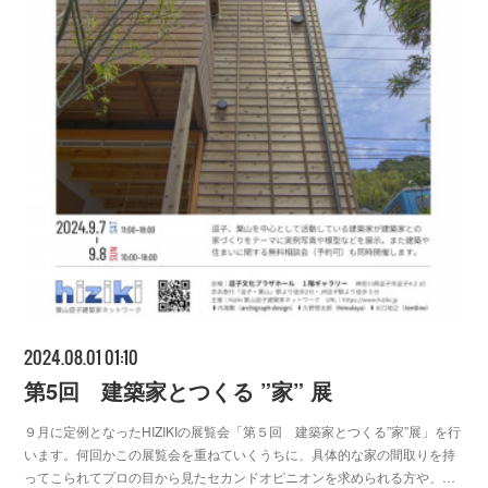
2024.08.01 01:10
第5回 建築家とつくる ”家” 展
９月に定例となったHIZIKIの展覧会「第５回 建築家とつくる”家”展」を行
います。何回かこの展覧会を重ねていくうちに、具体的な家の間取りを持
ってこられてプロの目から見たセカンドオピニオンを求められる方や、…